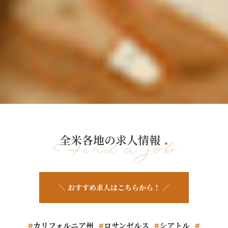
全米各地の求人情報
Find a job
＼ おすすめ求人はこちらから！ ／
カリフォルニア州
ロサンゼルス
シアトル