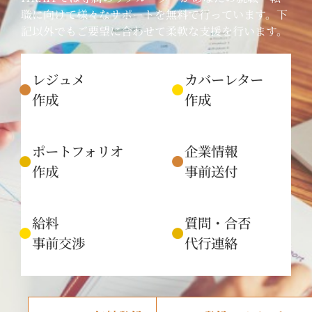
職に向けて様々なサポートを無料で行っています。下
記以外でもご要望に合わせて柔軟な支援を行います。
レジュメ
カバーレター
作成
作成
ポートフォリオ
企業情報
作成
事前送付
給料
質問・合否
事前交渉
代行連絡