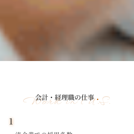
会計・経理職の仕事
Work in U.S.
1