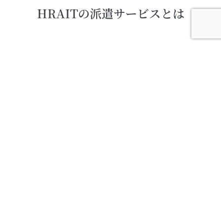
HRAITの派遣サービスとは
HRAITは人材紹介会社として、これまで
培ってきた「人を見る目」と「人材データ
ベース」を活かし、即戦力となる人材を企
業に派遣します。