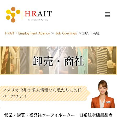
>
>
HRAIT - Employment Agency
Job Openings
卸売・商社
卸売・商社
アメリカ全州の求人情報なら私たちにお任
せください！
営業・購買・受発注コーディネーター｜日系航空機部品専