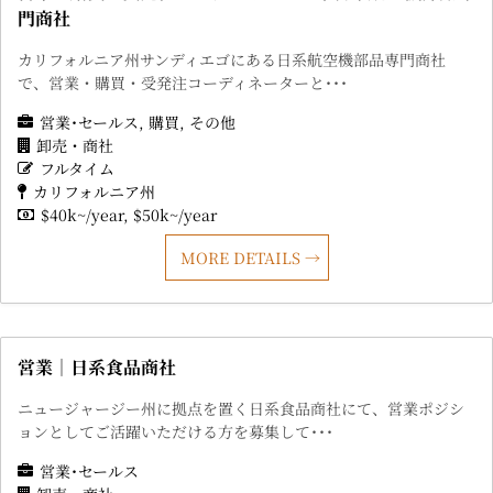
門商社
カリフォルニア州サンディエゴにある日系航空機部品専門商社
で、営業・購買・受発注コーディネーターと･･･
営業･セールス
購買
その他
卸売・商社
フルタイム
カリフォルニア州
$40k~/year
$50k~/year
MORE DETAILS
営業｜日系食品商社
ニュージャージー州に拠点を置く日系食品商社にて、営業ポジシ
ョンとしてご活躍いただける方を募集して･･･
営業･セールス