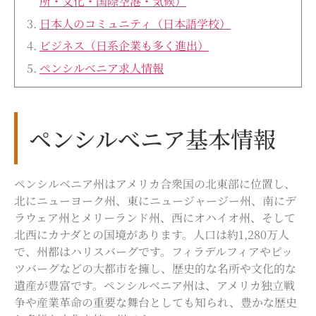
所・文化・国際空港・気候）
日本人のコミュニティ（日本語学校）
ビジネス（日系企業も多く進出）
ペンシルべニア
求人情報
ペンシルべニア基本情報
ペンシルベニア州はアメリカ合衆国の北東部に位置し、
北にニューヨーク州、東にニュージャージー州、南にデ
ラウェア州とメリーランド州、西にオハイオ州、そして
北西にカナダとの国境があります。人口は約1,280万人
で、州都はハリスバーグです。フィラデルフィアやピッ
ツバーグなどの大都市を擁し、歴史的な名所や文化的な
遺産が豊富です。ペンシルベニア州は、アメリカ独立戦
争や産業革命の重要な舞台としても知られ、豊かな歴史