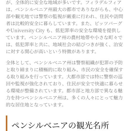
が、全体的に安全な地域が多いです。フィラデルフィア
は、ペンシルベニア州最大の都市でありながらも、中心
部や観光地では警察の監視が厳重に行われ、住民や訪問
者は比較的安全に暮らしています。また、ピッツバーグ
やUniversity City も、低犯罪率の安全な環境を提供し
ています。ペンシルベニア州の農村地帯や小さな町々で
は、低犯罪率と共に、地域社会の結びつきが強く、治安
に対する関心が高いという特徴があります。
全体として、ペンシルベニア州は警察組織が犯罪の予防
と取り締まりに積極的に取り組み、市民の安全を確保す
る取り組みを行っています。大都市部では特に警察の巡
回や監視が強化されており、住民が安全で快適に暮らせ
る環境が整備されています。都市部と地方部で異なる魅
力を持つペンシルベニア州は、多くの人々にとって魅力
的な居住地となっています。
ペンシルべニアの観光名所