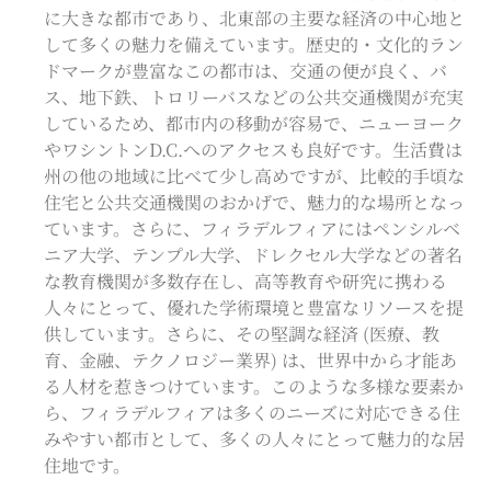
に大きな都市であり、北東部の主要な経済の中心地と
して多くの魅力を備えています。歴史的・文化的ラン
ドマークが豊富なこの都市は、交通の便が良く、バ
ス、地下鉄、トロリーバスなどの公共交通機関が充実
しているため、都市内の移動が容易で、ニューヨーク
やワシントンD.C.へのアクセスも良好です。生活費は
州の他の地域に比べて少し高めですが、比較的手頃な
住宅と公共交通機関のおかげで、魅力的な場所となっ
ています。
さらに、フィラデルフィアにはペンシルベ
ニア大学、テンプル大学、ドレクセル大学などの著名
な教育機関が多数存在し、高等教育や研究に携わる
人々にとって、優れた学術環境と豊富なリソースを提
供しています。さらに、その堅調な経済 (医療、教
育、金融、テクノロジー業界) は、世界中から才能あ
る人材を惹きつけています。このような多様な要素か
ら、フィラデルフィアは多くのニーズに対応できる住
みやすい都市として、多くの人々にとって魅力的な居
住地です。