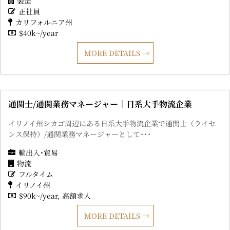
製造
正社員
カリフォルニア州
$40k~/year
MORE DETAILS
通関士/通関業務マネージャー｜日系大手物流企業
イリノイ州シカゴ周辺にある日系大手物流企業で通関士（ライセ
ンス保持）/通関業務マネージャーとして･･･
輸出入･貿易
物流
フルタイム
イリノイ州
$90k~/year
高額求人
MORE DETAILS