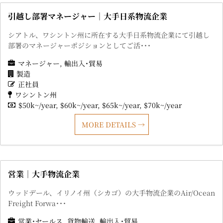
引越し部署マネージャー｜大手日系物流企業
シアトル、ワシントン州に所在する大手日系物流企業にて引越し
部署のマネージャーポジションとしてご活･･･
マネージャー
輸出入･貿易
製造
正社員
ワシントン州
$50k~/year
$60k~/year
$65k~/year
$70k~/year
MORE DETAILS
営業｜大手物流企業
ウッドデール、イリノイ州（シカゴ）の大手物流企業のAir/Ocean
Freight Forwa･･･
営業･セールス
貨物輸送
輸出入･貿易