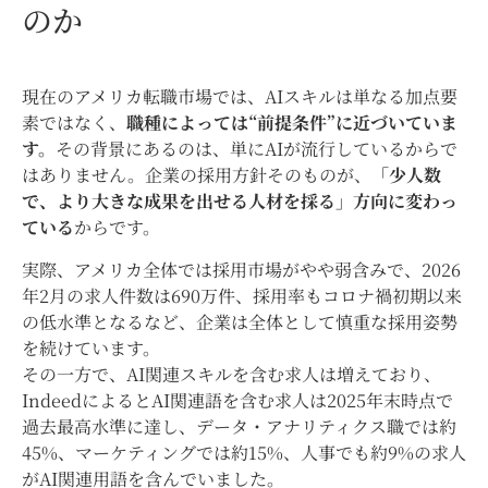
のか
現在のアメリカ転職市場では、AIスキルは単なる加点要
素ではなく、
職種によっては“前提条件”に近づいていま
す。
その背景にあるのは、単にAIが流行しているからで
はありません。企業の採用方針そのものが、
「少人数
で、より大きな成果を出せる人材を採る」方向に変わっ
ている
からです。
実際、アメリカ全体では採用市場がやや弱含みで、2026
年2月の求人件数は690万件、採用率もコロナ禍初期以来
の低水準となるなど、企業は全体として慎重な採用姿勢
を続けています。
その一方で、AI関連スキルを含む求人は増えており、
IndeedによるとAI関連語を含む求人は2025年末時点で
過去最高水準に達し、データ・アナリティクス職では約
45%、マーケティングでは約15%、人事でも約9%の求人
がAI関連用語を含んでいました。