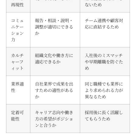
再現性
ないため
コミュ
報告・相談・説明・
チーム連携や顧客対
ニケー
調整が適切にできる
応に直結するため
ション
か
力
カルチ
組織文化や働き方に
入社後のミスマッチ
ャーフ
適応できるか
や早期離職を防ぐた
ィット
め
業界適
自社業界で成果を出
同じ職種でも業界に
性
すための適性がある
より求められる力が
か
異なるため
定着可
キャリア志向や働き
採用後に長く活躍し
能性
方の希望がポジショ
てもらうため
ンと合うか