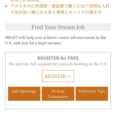
アメリカの日系建築・建設業で働くには？深刻な人材
不足が追い風になる求人事情とキャリアの築き方
Find Your Dream Job
HRAIT will help you achieve career advancement in the
U.S. and aim for a high income.
REGISTER for FREE
We provide full support for your job hunting in the U.S.
REGISTER >>
Job Openings
Pickup
Interview Tips
Companies