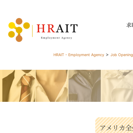
求
>
HRAIT - Employment Agency
Job Openin
アメリカ全