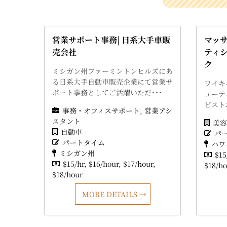
営業サポート事務| 日系大手車販
マッ
売会社
ティ
ク
ミシガン州ファーミントンヒルズにあ
る日系大手自動車販売企業にて営業サ
ワイキ
ポート事務としてご活躍いただ･･･
ューテ
ピスト
事務・オフィスサポート
営業アシ
スタント
美容
自動車
パ
パートタイム
ハワ
ミシガン州
$15
$15/hr
$16/hour
$17/hour
$18/ho
$18/hour
MORE DETAILS