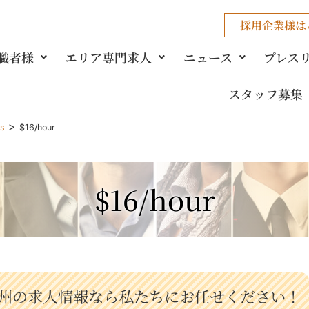
採用企業様
は
職者様
エリア専門求人
ニュース
プレス
スタッフ募集
>
gs
$16/hour
$16/hour
州の求人情報なら私たちにお任せください！