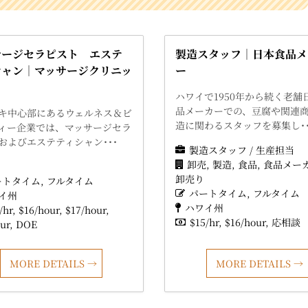
サージセラピスト エステ
製造スタッフ｜日本食品メ
シャン｜マッサージクリニッ
ー
ハワイで1950年から続く老舗
品メーカーでの、豆腐や関連
キ中心部にあるウェルネス＆ビ
造に関わるスタッフを募集し･･
ィー企業では、マッサージセラ
およびエステティシャン･･･
製造スタッフ / 生産担当
卸売
製造
食品
食品メー
卸売り
ートタイム
フルタイム
パートタイム
フルタイム
イ州
ハワイ州
/hr
$16/hour
$17/hour
$15/hr
$16/hour
応相談
ur
DOE
MORE DETAILS
MORE DETAILS