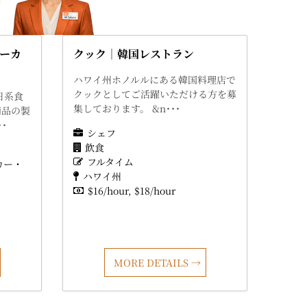
ーカ
クック｜韓国レストラン
ハワイ州ホノルルにある韓国料理店で
クックとしてご活躍いただける方を募
日系食
集しております。 &n･･･
商品の製
･
シェフ
飲食
フルタイム
カー・
ハワイ州
$16/hour
$18/hour
MORE DETAILS