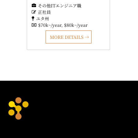
その他ITエンジニア職
正社員
ユタ州
$70k~/year
$80k~/year
MORE DETAILS