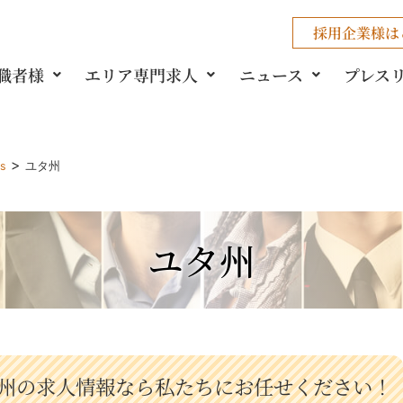
採用企業様
は
職者様
エリア専門求人
ニュース
プレス
>
gs
ユタ州
ユタ州
州の求人情報なら私たちにお任せください！