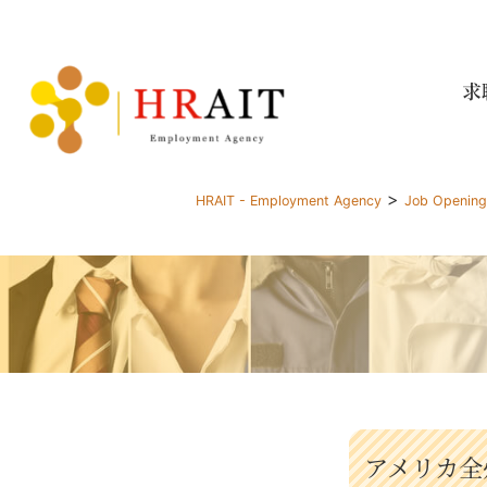
求
>
HRAIT - Employment Agency
Job Openin
アメリカ全