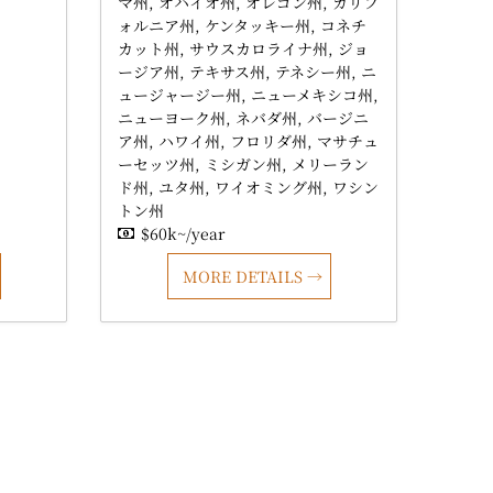
マ州
オハイオ州
オレゴン州
カリフ
ォルニア州
ケンタッキー州
コネチ
カット州
サウスカロライナ州
ジョ
ージア州
テキサス州
テネシー州
ニ
ュージャージー州
ニューメキシコ州
ニューヨーク州
ネバダ州
バージニ
ア州
ハワイ州
フロリダ州
マサチュ
ーセッツ州
ミシガン州
メリーラン
ド州
ユタ州
ワイオミング州
ワシン
トン州
$60k~/year
MORE DETAILS