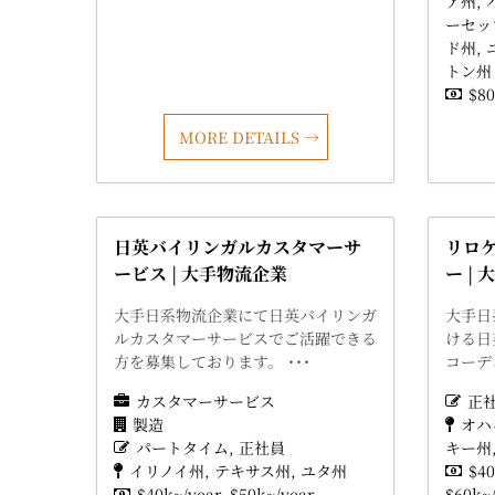
ア州
ーセッ
ド州
トン州
$80
MORE DETAILS
日英バイリンガルカスタマーサ
リロ
ービス | 大手物流企業
ー |
大手日系物流企業にて日英バイリンガ
大手日
ルカスタマーサービスでご活躍できる
ける日
方を募集しております。 ･･･
コーデ
カスタマーサービス
正
製造
オハ
パートタイム
正社員
キー州
イリノイ州
テキサス州
ユタ州
$40
$40k~/year
$50k~/year
$60k~