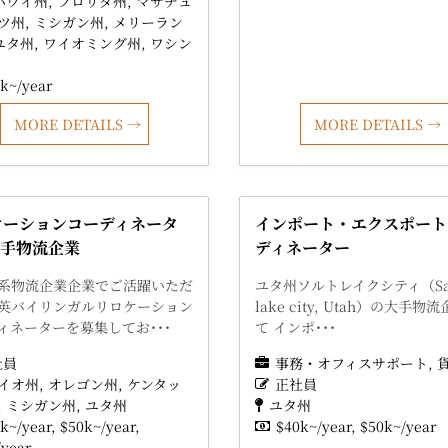
ハワイ州
フロリダ州
マサチュ
ツ州
ミシガン州
メリーラン
ユタ州
ワイオミング州
ワシン
k~/year
MORE DETAILS
MORE DETAILS
ケーションコーディネータ
インポート・エクスポート
 大手物流企業
ディネーター
系物流企業企業でご活躍いただ
ユタ州ソルトレイクシティ（Sa
英バイリンガルリロケーション
lake city, Utah）の大手物
ィネーターを募集してお･･･
て インポ･･･
社員
事務・オフィスサポート
イオ州
オレゴン州
ケンタッ
正社員
ミシガン州
ユタ州
ユタ州
k~/year
$50k~/year
$40k~/year
$50k~/year
/year