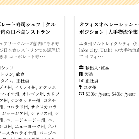
ポレート寿司シェフ｜クル
オフィスオペレーション・
船内の日本食レストラン
ポジション | 大手物流企業
ュアリークルーズ船内にある寿
ユタ州ソルトレイクシティ（Sa
び日本食レストランでの調理統
lake city, Utah）の大手物
きる コーポレート寿･･･
て オフィ･･･
司シェフ
輸出入･貿易
トラン
飲食
製造
ルタイム
正社員
正社員
ゾナ州
イリノイ州
オクラホ
ユタ州
オハイオ州
オレゴン州
カリフ
$30k~/year
$40k~/year
ア州
ケンタッキー州
コネチ
州
コロラド州
サウスカロラ
ジョージア州
テキサス州
テ
州
ニュージャージー州
ニュ
シコ州
ニューヨーク州
ネバ
ノースカロライナ州
バージニ