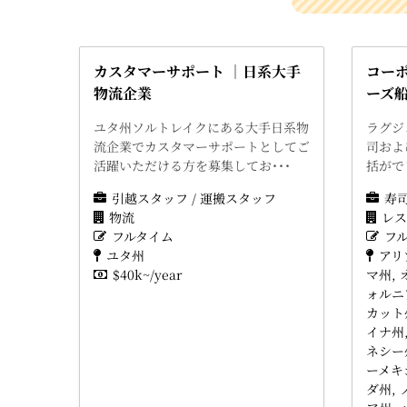
カスタマーサポート ｜日系大手
コー
物流企業
ーズ
ユタ州ソルトレイクにある大手日系物
ラグジ
流企業でカスタマーサポートとしてご
司およ
活躍いただける方を募集してお･･･
括がで
引越スタッフ / 運搬スタッフ
寿
物流
レス
フルタイム
フ
ユタ州
アリ
$40k~/year
マ州
ォルニ
カット
イナ州
ネシー
ーメキ
ダ州