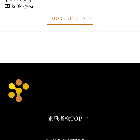
$60k~/year
MORE DETAILS
求職者様TOP