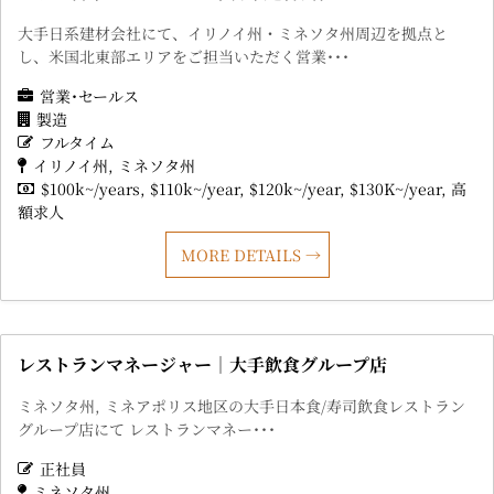
大手日系建材会社にて、イリノイ州・ミネソタ州周辺を拠点と
し、米国北東部エリアをご担当いただく営業･･･
営業･セールス
製造
フルタイム
イリノイ州
ミネソタ州
$100k~/years
$110k~/year
$120k~/year
$130K~/year
高
額求人
MORE DETAILS
レストランマネージャー｜大手飲食グループ店
ミネソタ州, ミネアポリス地区の大手日本食/寿司飲食レストラン
グループ店にて レストランマネー･･･
正社員
ミネソタ州