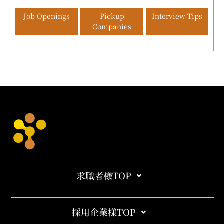
Job Openings
Pickup
Interview Tips
Companies
求職者様TOP
採用企業様TOP