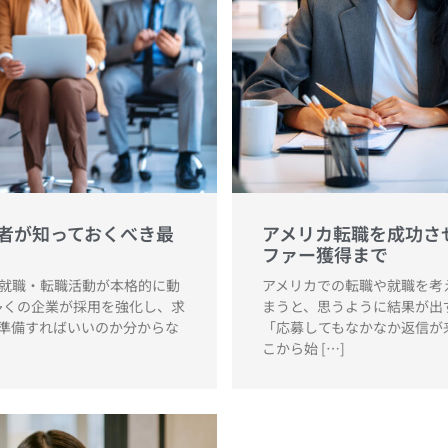
職者が知っておくべき最
アメリカ転職を成功させ
ファー獲得まで
就職・転職活動が本格的に動
アメリカでの転職や就職を考
多くの企業が採用を強化し、求
まうと、思うように結果が出
準備すればいいのか分からな
「応募してもなかなか返信が
こから始 […]