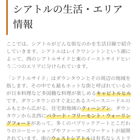
シアトルの生活・エリア
情報
ここでは、シアトルがどんな街なのかを生活目線で紹介
していきます。シアトルはレイクワシントンという湖に
よって、西のシアトルサイドと東のイーストサイドとい
う二つのエリアに分けられています。
「シアトルサイド」はダウンタウンとその周辺の地域を
指します。その中でも最もホットな街と呼ばれているの
が日本料理など多国籍な料理が楽しめる
キャピトルヒル
です。ダウンタウンのすぐ北にあるスペースニードルの
ふもとから広がる、住宅街地域の
クィーンアン
。ダウン
タウンから北西に
バラード・フリーモント・ウォーリン
グフォード
があって、多くのパブリックアートとこだわ
りのコーヒーショップやファーマーズマーケットが展開
されています。南の
ウェストシアトル
は有名なレストラ