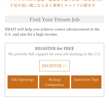
不足が追い風になる求人事情とキャリアの築き方
Find Your Dream Job
HRAIT will help you achieve career advancement in the
U.S. and aim for a high income.
REGISTER for FREE
We provide full support for your job hunting in the U.S.
REGISTER >>
Job Openings
Pickup
Interview Tips
Companies