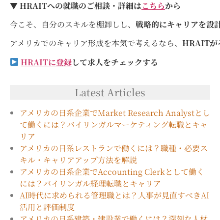
▼ HRAITへの就職のご相談・詳細は
こちら
から
今こそ、自分のスキルを棚卸しし、
戦略的にキャリアを設
アメリカでのキャリア形成を本気で考えるなら、
HRAIT
HRAITに登録
して求人をチェックする
Latest Articles
アメリカの日系企業でMarket Research Analystとし
て働くには？バイリンガルマーケティング転職とキャ
リア
アメリカの日系レストランで働くには？職種・必要ス
キル・キャリアアップ方法を解説
アメリカの日系企業でAccounting Clerkとして働く
には？バイリンガル経理転職とキャリア
AI時代に求められる管理職とは？人事が見直すべきAI
活用と評価制度
アメリカの日系建築・建設業で働くには？深刻な人材