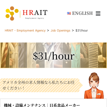
ENGLISH
>
>
HRAIT - Employment Agency
Job Openings
$31/hour
$31/hour
アメリカ全州の求人情報なら私たちにお任
せください！
機械・設備メンテナンス｜日系食品メーカー