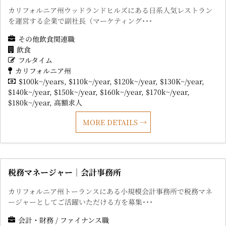
カリフォルニア州ウッドランドヒルズにある日系人気レストラン
を運営する企業で副社長（マーケティング･･･
その他飲食関連職
飲食
フルタイム
カリフォルニア州
$100k~/years
$110k~/year
$120k~/year
$130K~/year
$140k~/year
$150k~/year
$160k~/year
$170k~/year
$180k~/year
高額求人
MORE DETAILS
税務マネージャー｜会計事務所
カリフォルニア州トーランスにある小規模会計事務所で税務マネ
ージャーとしてご活躍いただける方を募集･･･
会計・財務 / ファイナンス職