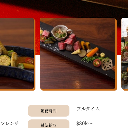
フルタイム
勤務時間
、フレンチ
$80k〜
希望給与