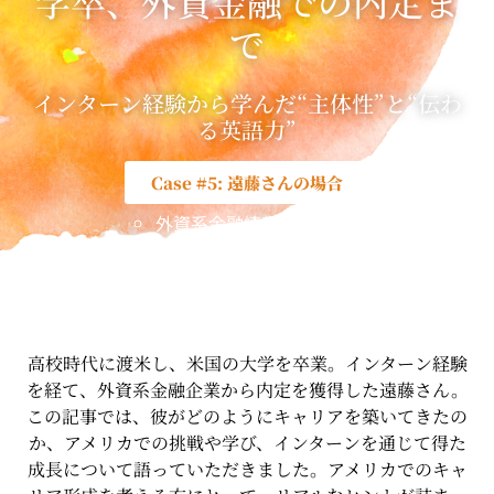
学卒、外資金融での内定ま
で
インターン経験から学んだ“主体性”と“伝わ
る英語力”
Case #5: 遠藤さんの場合
外資系金融情報企業
アナリティクス＆セールス職
高校時代に渡米し、米国の大学を卒業。インターン経験
を経て、外資系金融企業から内定を獲得した遠藤さん。
この記事では、彼がどのようにキャリアを築いてきたの
か、アメリカでの挑戦や学び、インターンを通じて得た
成長について語っていただきました。アメリカでのキャ