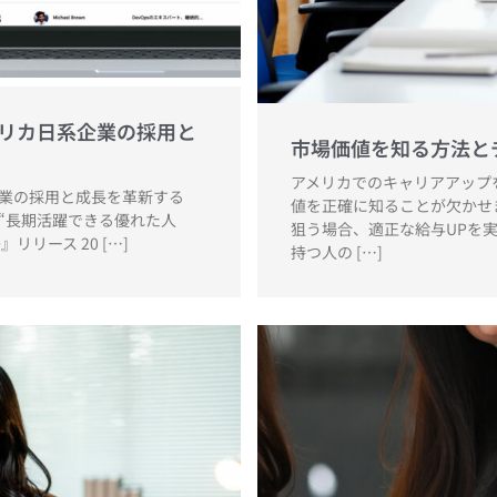
メリカ日系企業の採用と
市場価値を知る方法と
アメリカでのキャリアアップ
企業の採用と成長を革新する
値を正確に知ることが欠かせ
析し“長期活躍できる優れた人
狙う場合、適正な給与UPを
リリース 20 […]
持つ人の […]