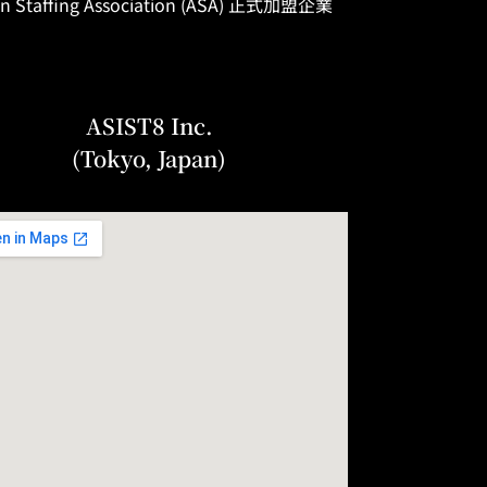
n Staffing
Association
(ASA) 正式加盟企業
ASIST8 Inc.
(Tokyo, Japan)