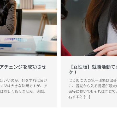
アチェンジを成功させ
【女性版】就職活動で
ク！
ばいいのか、何をすれば良い
はじめに 人の第一印象は出
ンジは大きな決断ですが、ア
に、視覚から入る情報が最大
は珍しくありません。実際、
面接においてもそれは同じで
右すると […]