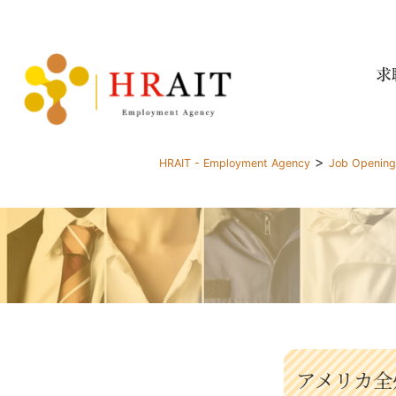
求
>
HRAIT - Employment Agency
Job Openin
アメリカ全