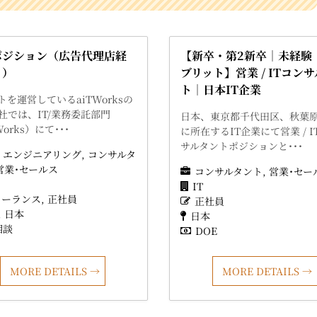
ポジション（広告代理店経
【新卒・第2新卒｜未経験
り）
ブリット】営業 / ITコン
ト｜日本IT企業
トを運営しているaiTWorksの
社では、IT/業務委託部門
日本、東京都千代田区、秋葉
Works）にて･･･
に所在するIT企業にて営業 / I
サルタントポジションと･･･
T・エンジニアリング
コンサルタ
営業･セールス
コンサルタント
営業･セー
IT
リーランス
正社員
正社員
日本
日本
相談
DOE
MORE DETAILS
MORE DETAILS