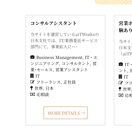
コンサルアシスタント
営業
験あ
当サイトを運営しているaiTWorksの
日本支社では、IT/業務委託サービス
当サイ
部門にて、事業拡大に･･･
日本支
（aiT
Business Management
IT・エ
ンジニアリング
コンサルタント
営
I
業･セールス
営業アシスタント
ント
IT
IT
フリーランス
正社員
フ
世界
日本
世界
応相談
応
MORE DETAILS