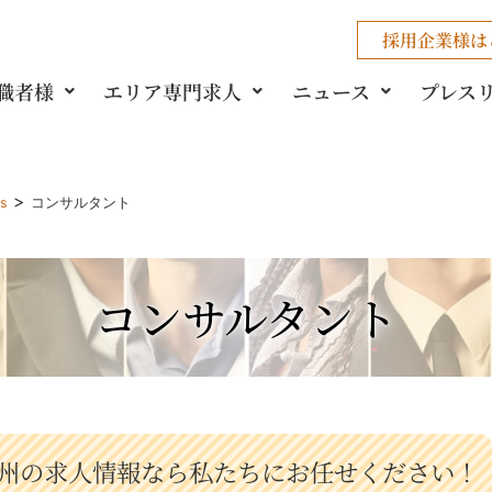
採用企業様
は
職者様
エリア専門求人
ニュース
プレス
>
gs
コンサルタント
コンサルタント
州の求人情報なら私たちにお任せください！