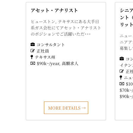
アセット・アナリスト
シニ
ント
ヒューストン, テキサスにある大手日
リッ
系ガス会社にてアセット・アナリスト
のポジションでご活躍いただ･･･
ニュー
ニアア
コンサルタント
募集し
正社員
テキサス州
コ
$90k~/year
高額求人
イナン
正
ニュ
$10
$70k~/
$90k~/
MORE DETAILS