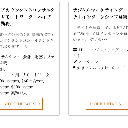
アアカウンタントコンサルタ
デジタルマーケティング・
（リモートワーク・ハイブ
チ｜インターンシップ募集
ト勤務）
当サイトを運営しているHRAI
aiTWorksではインターンを
ヨークの日系会計事務所にてシ
います。 デジタ･･･
カウンタントコンサルタントを
ております。 リ･･･
IT・エンジニアリング
コ
ント
ンサルタント
会計・財務 / ファ
インターン
ス職
カリフォルニア州
リモート
社員
ーヨーク州
リモートワーク
0k~/years
$60k~/year
year
$80k~/year
year
高額求人
MORE DETAILS
MORE DETAILS