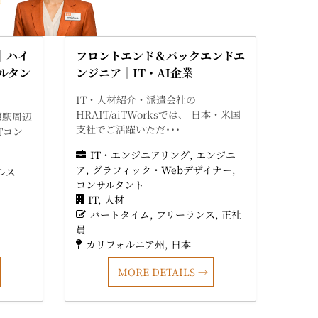
｜ハイ
フロントエンド＆バックエンドエ
サルタン
ンジニア｜IT・AI企業
IT・人材紹介・派遣会社の
HRAIT/aiTWorksでは、 日本・米国
原駅周辺
支社でご活躍いただ･･･
Tコン
IT・エンジニアリング
エンジニ
ア
グラフィック・Webデザイナー
ルス
コンサルタント
IT
人材
パートタイム
フリーランス
正社
員
カリフォルニア州
日本
MORE DETAILS