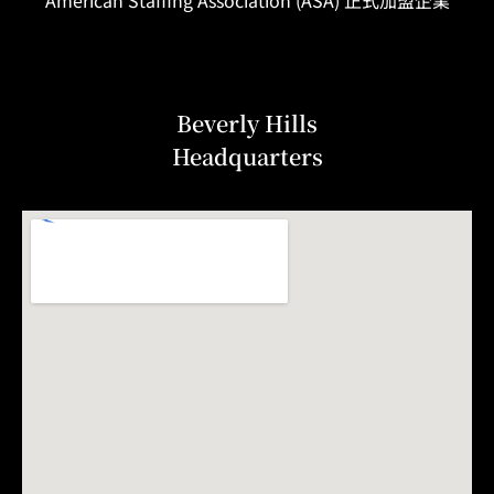
American Staffing
Association
(ASA) 正式加盟企業
Beverly Hills
Headquarters