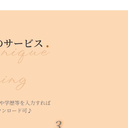
のサービス
ique
ing
や学歴等を入力すれば
ウンロード可♪
3