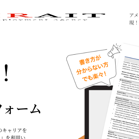
アメ
現！
！
フォーム
のキャリアを
ム』を利用い