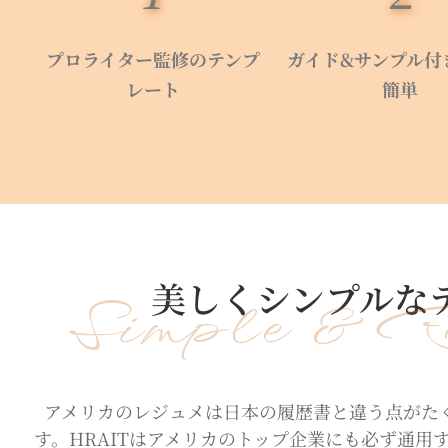
プロライター監修のテンプ
ガイド&サンプル付
レート
簡単
美しくシンプルな
Simple & B
アメリカのレジュメは日本の履歴書と違う点がた
す。HRAITはアメリカのトップ企業にも必ず通用