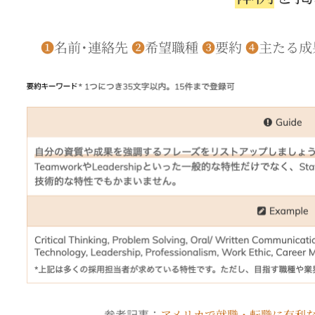
❶
名前･連絡先
❷
希望職種
❸
要約
❹
主たる成
参考記事：
アメリカで就職・転職に有利