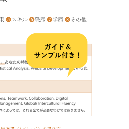
果
❺
スキル
❻
職歴
❼
学歴
❽
その他
な履歴書（レジュメ）の書き方