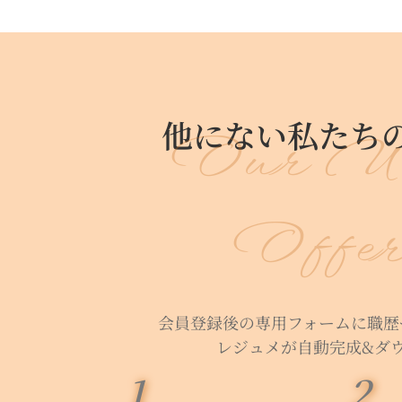
他にない私たち
Our Un
Offer
会員登録後の専用フォームに職歴
レジュメが自動完成&ダ
1
2