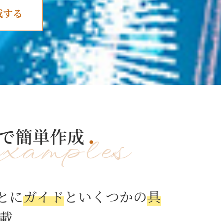
成する
で簡単作成
examples
とに
ガイド
と
いくつかの
具
載