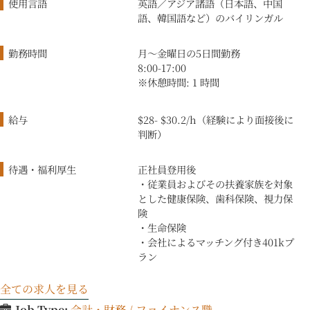
使用言語
英語／アジア諸語（日本語、中国
語、韓国語など）のバイリンガル
勤務時間
月〜金曜日の5日間勤務
8:00-17:00
※休憩時間: 1 時間
給与
$28- $30.2/h（経験により面接後に
判断）
待遇・福利厚生
正社員登用後
・従業員およびその扶養家族を対象
とした健康保険、歯科保険、視力保
険
・生命保険
・会社によるマッチング付き401kプ
ラン
全ての求人を見る
Job Type:
会計・財務 / ファイナンス職