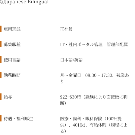
③Japanese Bilingual
雇用形態
正社員
募集職種
IT・社内ポータル管理 管理部配属
使用言語
日本語/英語
勤務時間
月〜金曜日
08:30
–
17:
30
、残業あ
り
給与
$
2
2~$30
時（経験により面接後に判
断）
待遇・福利厚生
医療・歯科・眼科保険（100%提
供）、401(k)、有給休暇（規程によ
る）