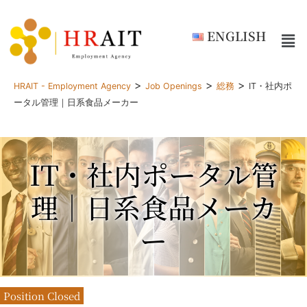
ENGLISH
>
>
>
HRAIT - Employment Agency
Job Openings
総務
IT・社内ポ
ータル管理｜日系食品メーカー
IT・社内ポータル管
理｜日系食品メーカ
ー
Position Closed