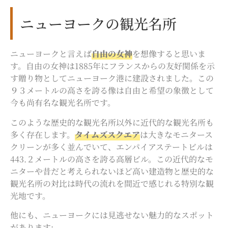
ニューヨークの観光名所
ニューヨークと言えば
自由の女神
を想像すると思いま
す。自由の女神は1885年にフランスからの友好関係を示
す贈り物としてニューヨーク港に建設されました。この
９３メートルの高さを誇る像は自由と希望の象徴として
今も尚有名な観光名所です。
このような歴史的な観光名所以外に近代的な観光名所も
多く存在します。
タイムズスクエア
は大きなモニタース
クリーンが多く並んでいて、エンパイアステートビルは
443.２メートルの高さを誇る高層ビル。この近代的なモ
ニターや昔だと考えられないほど高い建造物と歴史的な
観光名所の対比は時代の流れを間近で感じれる特別な観
光地です。
他にも、ニューヨークには見逃せない魅力的なスポット
があります: