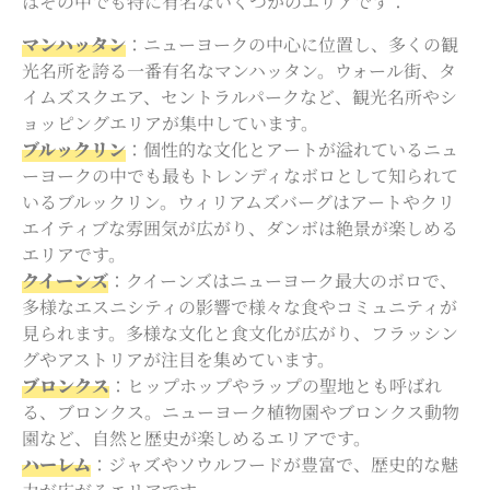
はその中でも特に有名ないくつかのエリアです：
マンハッタン
：ニューヨークの中心に位置し、多くの観
光名所を誇る一番有名なマンハッタン。ウォール街、タ
イムズスクエア、セントラルパークなど、観光名所やシ
ョッピングエリアが集中しています。
ブルックリン
：個性的な文化とアートが溢れているニュ
ーヨークの中でも最もトレンディなボロとして知られて
いるブルックリン。ウィリアムズバーグはアートやクリ
エイティブな雰囲気が広がり、ダンボは絶景が楽しめる
エリアです。
クイーンズ
：クイーンズはニューヨーク最大のボロで、
多様なエスニシティの影響で様々な食やコミュニティが
見られます。多様な文化と食文化が広がり、フラッシン
グやアストリアが注目を集めています。
ブロンクス
：ヒップホップやラップの聖地とも呼ばれ
る、ブロンクス。ニューヨーク植物園やブロンクス動物
園など、自然と歴史が楽しめるエリアです。
ハーレム
：ジャズやソウルフードが豊富で、歴史的な魅