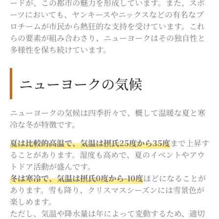
ードが、この都市の魅力を形成しています。また、スポ
ーツにおいても、ヤンキースやニックスなどの有名なプ
ロチームが市民から熱狂的な支持を受けています。これ
らの要素が組み合わさり、ニューヨークはその独自性と
多様性を保ち続けています。
ニューヨークの気候
ニューヨークの気候は四季折々で、概して温暖な夏と寒
冷な冬が特徴です。
夏は比較的高温で、気温は摂氏25度から35度
まで上昇す
ることがあります。湿度も高めで、夏のイベントやアウ
トドア活動が盛んです。
冬は寒冷で、気温は摂氏0度から-10度
ほどになることが
あります。雪も降り、クリスマスシーズンには雪景色が
楽しめます。
ただし、気温や降水量は年によって変動するため、適切