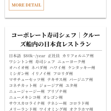
MORE DETAIL
コーポレート寿司シェフ｜クルー
ズ船内の日本食レストラン
日本語
$80k~/year
正社員
カリフォルニア州
ワシントン州
寿司シェフ
ニューヨーク州
オハイオ州
ネバダ州
ハワイ州
ケンタッキー州
ミシガン州
イリノイ州
フロリダ州
マサチューセッツ州
テキサス州
バージニア州
コネチカット州
ジョージア州
ユタ州
ニュージャージー州
アリゾナ州
ニューメキシコ州
オレゴン州
サウスカロライナ州
テネシー州
コロラド州
メリーランド州
ワイオミング州
オクラホマ州