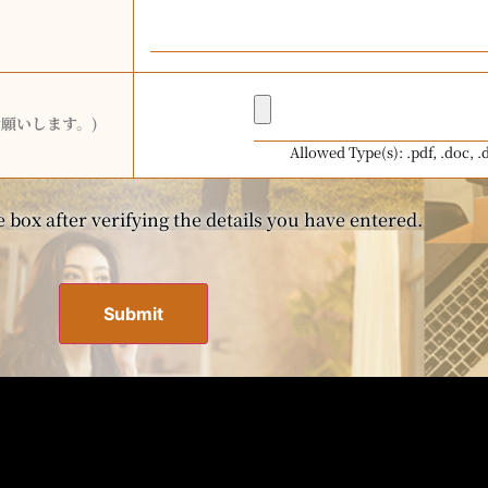
願いします。)
Allowed Type(s): .pdf, .doc, .
 box after verifying the details you have entered.