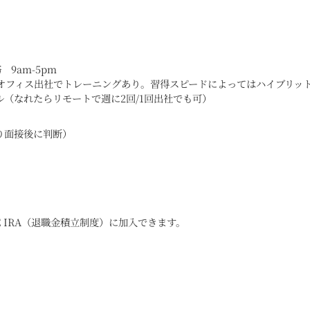
9am-5pm
オフィス出社でトレーニングあり。習得スピードによってはハイブリッ
ル（なれたらリモートで週に2回/1回出社でも可）
より面接後に判断）
LE IRA（退職金積立制度）に加入できます。