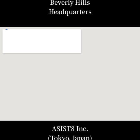
Beverly Hills
Headquarters
ASIST8 Inc.
(Tokyo, Japan)