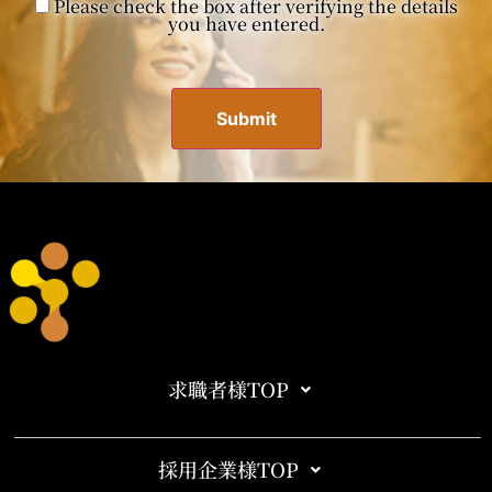
Please check the box after verifying the details
you have entered.
求職者様TOP
採用企業様TOP