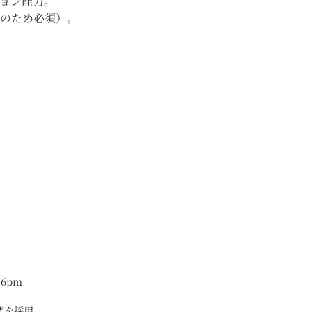
ョン能力。
等のため必須）。
6pm
間を採用