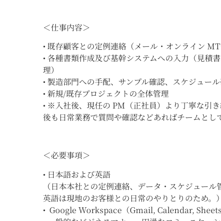
＜仕事内容＞
• 既存顧客との定例連絡（メール・オンライン
MT
•
各種書類作成及び基幹システムへの入力（見積書
理）
•
製造部門への手配、サンプル確認、スケジュール
•
新規
/
既存プロジェクトの全体管理
•
※
入社後、現任の
PM
（正社員）より丁寧な引き
後も日常業務で質問や確認などあればチームとし
＜必要事項＞
•
日本語および英語
（日本本社との定例連絡、データ・スケジュール
英語は
現地のお客様との日常のやりとりのため。
•
Google Workspace
（
Gmail, Calendar, Sheet