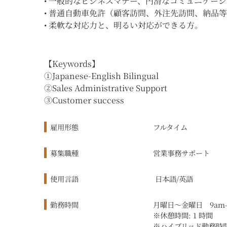
•
一般的なビジネスマナー、円滑なコミュニケーシ
• 普通自動車免許（顧客訪問、外注先訪問、納品
•
柔軟な対応力と、明るい対応ができる方。
【Keywords】
①Japanese-English Bilingual
②Sales Administrative Support
③Customer success
雇用形態
フルタイム
募集職種
営業事務サポート
使用言語
日本語/英語
勤務時間
月曜日〜金曜日 9am-
※休憩時間: 1 時間
※ハイブリッド勤務時