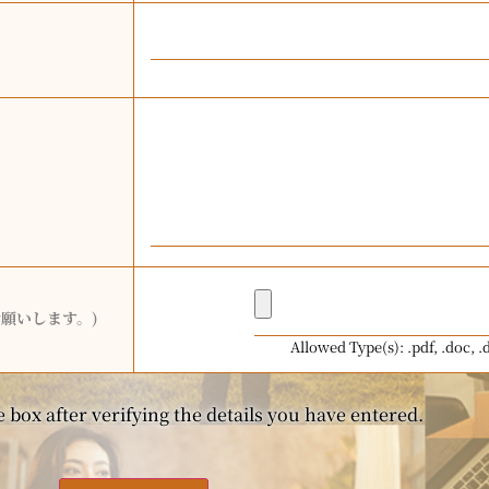
願いします。)
Allowed Type(s): .pdf, .doc, .
 box after verifying the details you have entered.