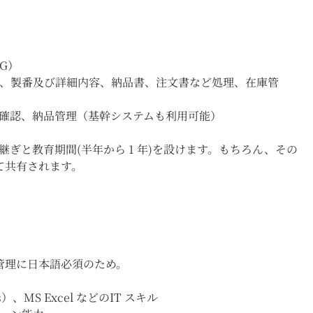
G
）
、製番及び詳細内容、納品書、注文書など処理、在庫管
確認、納品管理（基幹システムも利用可能）
継ぎと教育期間
(
半年から
1
年
)
を設けます。もちろん、その
て共有されます。
管理に日本語必須のため。
）
s
）、
MS Excel
などのIT スキル