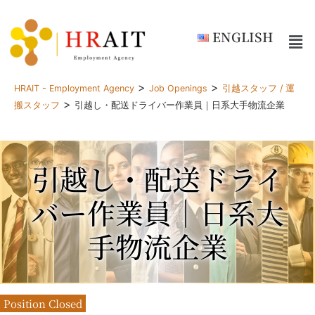
ENGLISH
>
>
HRAIT - Employment Agency
Job Openings
引越スタッフ / 運
>
搬スタッフ
引越し・配送ドライバー作業員｜日系大手物流企業
引越し・配送ドライ
バー作業員｜日系大
手物流企業
Position Closed