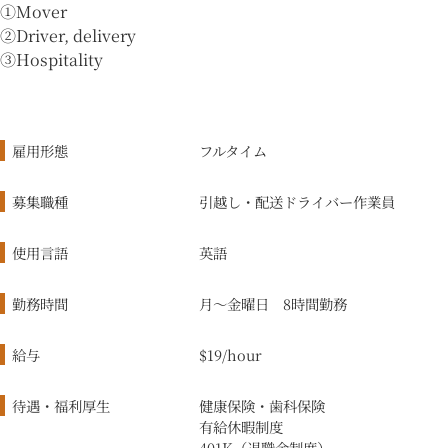
①Mover
②Driver, delivery
③Hospitality
雇用形態
フルタイム
募集職種
引越し・配送ドライバー作業員
使用言語
英語
勤務時間
月〜金曜日 8時間勤務
給与
$19/hour
待遇・福利厚生
健康保険・歯科保険
有給休暇制度
401K（退職金制度）