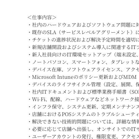
＜仕事内容＞
・社内のハードウェアおよびソフトウェア問題に
・既存のSLA（サービスレベルアグリーメント）
・チケットの進捗状況および解決予定時間を適切
・新規店舗開設およびシステム導入に関連するIT
・新入社員向けのIT環境セットアップ（端末設定
・ノートパソコン、スマートフォン、タブレット
・デバイス在庫、ソフトウェアライセンス、アク
・Microsoft Intuneのポリシー更新およ
・デバイスのライフサイクル管理（設定、展開、
・社内ITドキュメントおよび標準業務手順書（S
・Wi-Fi、配線、ハードウェアなどネットワーク
・インフラ保守、システム更新、定期メンテナン
・店舗におけるPOSシステムのトラブルシューテ
・解決できない技術的問題については、詳細な情報
・必要に応じて店舗へ出張し、オンサイトでのIT
・ユーザーアカウントの発行、権限変更、アクセ