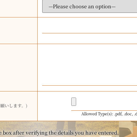
願いします。)
Allowed Type(s): .pdf, .doc, .
 box after verifying the details you have entered.