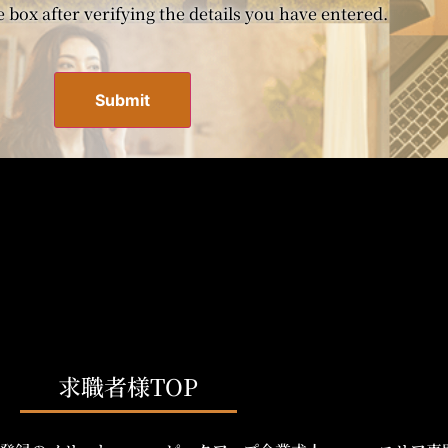
 box after verifying the details you have entered.
求職者様TOP