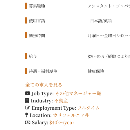
募集職種
アシスタント・プロパ
使用言語
日本語/英語
勤務時間
月曜日～金曜日 9:00～1
給与
$20–$25（経験によ
待遇・福利厚生
健康保険
全ての求人を見る
Job Type:
その他マネージャー職
Industry:
不動産
Employment Type:
フルタイム
Location:
カリフォルニア州
Salary:
$40k~/year