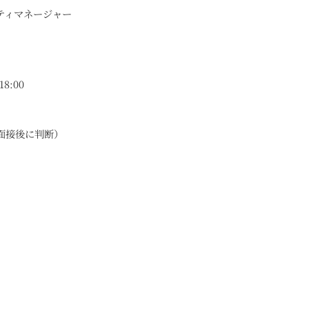
ティマネージャー
8:00
り面接後に判断）