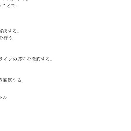
ることで、
解決する。
を行う。
ラインの遵守を徹底する。
う徹底する。
クを
。