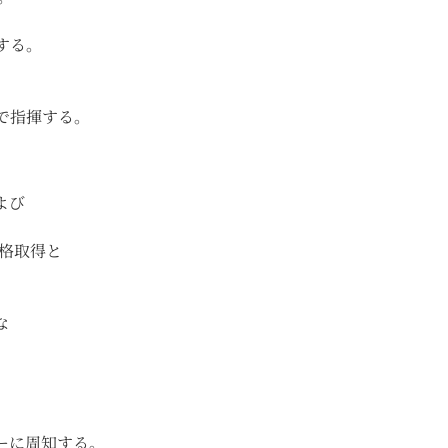
する。
で指揮する。
。
よび
資格取得と
な
ーに周知する。