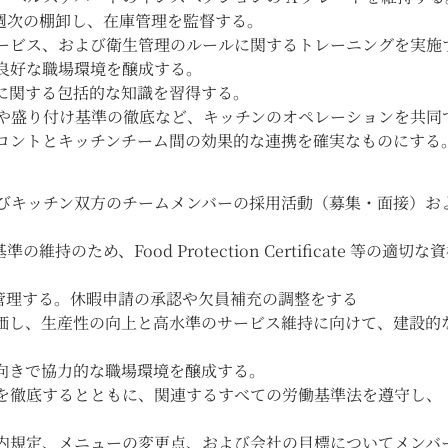
週次の棚卸し、在庫管理を監督する。
サービス、および衛生管理のルールに関するトレーニングを実施
良好な職場環境を醸成する。
に関する包括的な知識を習得する。
ピや盛り付け基準の徹底など、キッチンのオペレーションを共同
フロントとキッチンチーム間の効果的な連携を確実なものにする
よびキッチン双方のチームメンバーの採用活動（募集・面接）お
ため、Food Protection Certificate 等の適切な
管理する。休暇申請の承認や欠員補充の調整をする
評価し、生産性の向上と高水準のサービス維持に向けて、建設的
向きで協力的な職場環境を醸成する。
遇を徹底するとともに、関連するすべての労働基準法を遵守し、
社内規定、メニューの変更点、および会社の目標についてメンバ