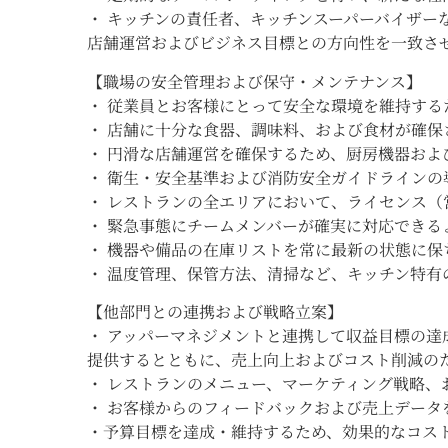
・ キッチンの責任者、キッチンスーパーバイザ
店舗運営およびビジネス目標との方向性を一致さ
【職場の安全管理および保守・メンテナンス】
・ 従業員とお客様にとって安全な環境を維持す
・ 店舗に十分な食器、調味料、および食材が確
・ 円滑な店舗運営を確保するため、厨房機器お
・ 衛生・安全基準および消防安全ガイドライン
・ レストランの全エリアにおいて、ライセンス
・ 緊急事態にチームメンバーが確実に対応でき
・ 機器や備品の在庫リストを常に最新の状態に
・ 温度管理、保管方法、清掃など、キッチン特
【他部門との連携および戦略立案】
・ アッパーマネジメントと連携して収益目標の
提供するとともに、売上向上およびコスト削減の
・ レストランのメニュー、マーケティング戦略、
・ お客様からのフィードバックおよび売上デー
・予算目標を達成・維持するため、効果的なコス