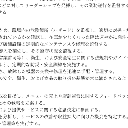
ーなどに対してリーダーシップを発揮し、その業務遂行を監督す
せる
るため、職場内の危険箇所（ハザード）を監視し、適切に対処・
保されているかを確認し、在庫が少なくなった際は速やかに発注
よび店舗設備の定期的なメンテナンスや修理を監督する。
の導入を補佐し、その遵守状況を監視する。
（営業許可等）、衛生、および安全衛生に関する法規制やガイド
るよう、定期的な防災・安全訓練を実施する。
保ち、故障した機器の交換や修理を迅速に手配・管理する。
有の安全、衛生、および食品の取り扱い基準が常に満たされるよ
達成を目指し、メニューの売上や店舗運営に関するフィードバッ
ための戦略を立案する。
および提供サービスに関する意思決定に参画する。
タを分析し、サービスの改善や収益拡大に向けた機会を特定する
ト管理策を実行する。