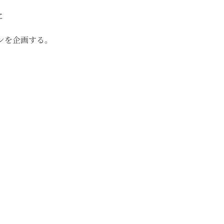
。
に
ンを企画する。