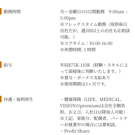
勤務時間
月〜金曜日の5日間勤務
9:00am –
5:00pm
※フレックスタイム勤務（原則毎日
出社だが、週3回以上の出社も応相談
可能。）
※コアタイム：
10:00-16:00
※休憩時間: 1 時間
給与
年収
$75K-110K (経験・スキルによ
って面接後に判断いたします。）
※賞与・ボーナス支給あり
※使用期間は3ヶ月です。
待遇・福利厚生
・健康保険（LIFE、MEDICAL、
VISIONのpremiumは会社全額負
担、および、入社日以降加入可能）
※上記、家族分、配偶者、パートナ
ーが就業中の場合には要相談。
・Profit Share