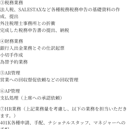
③税務業務
法人税、SALESTAXなど各種税務税務申告の基礎資料の作
成、提出
外注税理士事務所との折衝
完成した税務申告書の提出、納税
④財務業務
銀行入出金業務とその仕訳起票
小切手作成
為替予約業務
⑤AR管理
営業への回収督促依頼などの回収管理
⑥AP管理
支払処理（上席への承認依頼）
⑦HR業務（上記業務量を考慮し、以下の業務を担当いただき
ます。）
401K各種申請、手配、ナショナルスタッフ、マネジャーへの