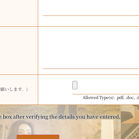
願いします。)
Allowed Type(s): .pdf, .doc, .
 box after verifying the details you have entered.