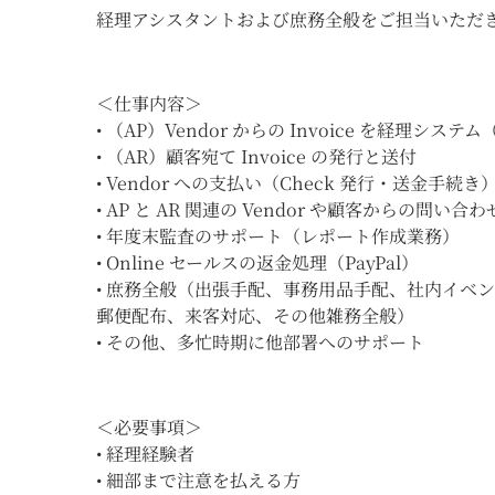
経理アシスタントおよび庶務全般をご担当いただ
＜仕事内容＞
• （AP）Vendor からの Invoice を経理システ
• （AR）顧客宛て Invoice の発行と送付
• Vendor への支払い（Check 発行・送金手続き
• AP と AR 関連の Vendor や顧客からの問い合
• 年度末監査のサポート（レポート作成業務）
• Online セールスの返金処理（PayPal）
• 庶務全般（出張手配、事務用品手配、社内イベント
郵便配布、来客対応、その他雑務全般）
• その他、多忙時期に他部署へのサポート
＜必要事項＞
• 経理経験者
• 細部まで注意を払える方